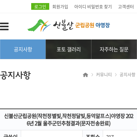
로그인
회원가입
아이디 비밀번호 찾기
고객센터
공지사항
포토 갤러리
자주하는 질문
공지사항
커뮤니티
공지사항
신불산군립공원(작천정별빛,작천정달빛,등억알프스)야영장 202
6년 2월 울주군민추첨결과(문자전송완료)
글쓴이
조회수
317