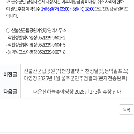
※
울주군민 당첨자 결제 지정 시간 이후 미입금 및 미배정
,
취소 자리에 한하
여
일반추첨 예약접수
1
월
6
일
(
화
) 09:00 ~ 8
일
(
목
) 18:00
으로 진행됨을 알려드
립니다
.
○
신불산군립공원야영장 관리사무소
-
작천정별빛야영장
052)229-9601~2
-
작천정달빛야영장
052)229-9604~5
-
등억알프스야영장
052)229-9607~8
신불산군립공원(작천정별빛,작천정달빛,등억알프스)
이전글
야영장 2025년 1월 울주군민추첨결과(문자전송완료)
다음글
대운산하늘숲야영장 2026년 2·3월 휴장 안내
목록