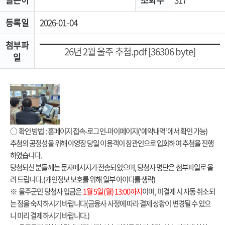
등록일
2026-01-04
첨부파
26년 2월 울주 추첨.pdf [36306 byte]
일
○
확인 방법
:
홈페이지 접속
-
로그인
-
마이페이지
(‘
예약내역
’
에서 확인 가능
)
추첨의 공정성을 위해 야영장 당일 이용객이 참관인으로 입회하여 추첨을 진행
하였습니다
.
당첨되신 분들께는 문자메시지가 전송되었으며
,
당첨자 명단은 첨부파일로 올
려 드립니다
.(
개인정보 보호를 위해 일부 아이디를 생략
)
※
울주군민 당첨자 입금은
1
월
5
일
(
월
) 13:00
까지
이며
,
미결제 시 자동 취소되
는 점을 숙지하시기 바랍니다
(
금융사 사정에 따라 결제 상황이 변경될 수 있으
니 미리 결제하시기 바랍니다
.)