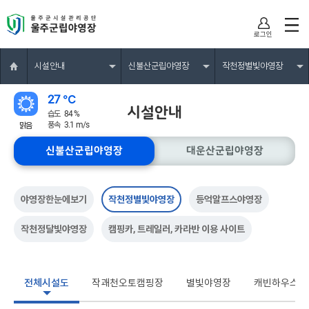
 
로그인
시설안내
신불산군립야영장
작천정별빛야영장
27 ℃
시설안내
습도
84 %
 
풍속
3.1 m/
맑음
신불산군립야영장
대운산군립야영장
야영장한눈에보기
 
작천정별빛야영장
 
등억알프스야영장
작천정달빛야영장
 
캠핑카, 트레일러, 카라반 이용 사이트
전체시설도
 
작괘천오토캠핑장
 
별빛야영장
 
캐빈하우스