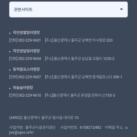
관련사이트
작천정별빛야영장
[전화]
 052-229-9601
 
[주소]
 울산광역시 울주군 상북면 자수정로 320
작천정달빛야영장
[전화]
 052-229-9604
 
[주소]
 울산광역시 울주군 삼남읍 교동리 1230-2
등억알프스야영장
[전화]
 052-229-9607
 
[주소]
 울산광역시 울주군 상북면 등억알프스리 309-1
하늘숲야영장
[전화]
 052-229-9610
 
[주소]
울산광역시 울주군 온양읍 운화리 산155-3
(44922) 울산광역시 울주군 범서읍 대리로 10
사업자명 : 울주군시설관리공단 
사업자번호 : 6108212482
이메일 주소 : u
jss@ujss.or.kr