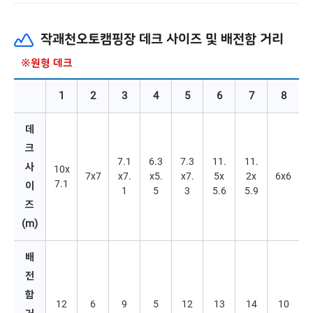
작괘천오토캠핑장 데크 사이즈 및 배전함 거리
※원형 데크
1
2
3
4
5
6
7
8
데
크 
7.1
6.3
7.3
11.
11.
사
10x
7x7
x7.
x5.
x7.
5x
2x
6x6
7.1 
이
1
5
3
5.6
5.9
즈
(m)
배
전
함 
12
6
9
5
12
13
14
10