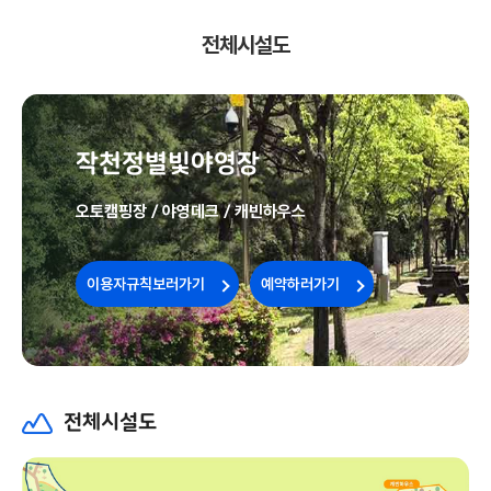
전체시설도
작천정별빛야영장
오토캠핑장 / 야영데크 / 캐빈하우스
이용자규칙보러가기 
 
예약하러가기 
전체시설도