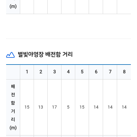
(m)
별빛야영장 배전함 거리
1
2
3
4
5
6
7
8
배
전
함 
15
13
17
5
15
14
14
14
거
리
(m)