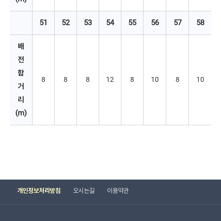
51
52
53
54
55
56
57
58
배
전
함 
8
8
8
12
8
10
8
10
거
리
(m)
개인정보처리방침
오시는길
이용약관
 
 