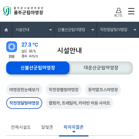
 
로그인
시설안내
신불산군립야영장
작천정달빛야영장
27.3 ℃
시설안내
습도
66 %
 
풍속
4 m/
맑음
신불산군립야영장
대운산군립야영장
야영장한눈에보기
 
작천정별빛야영장
 
등억알프스야영장
작천정달빛야영장
 
캠핑카, 트레일러, 카라반 이용 사이트
전체시설도
 
달빛존
 
왁자지껄존